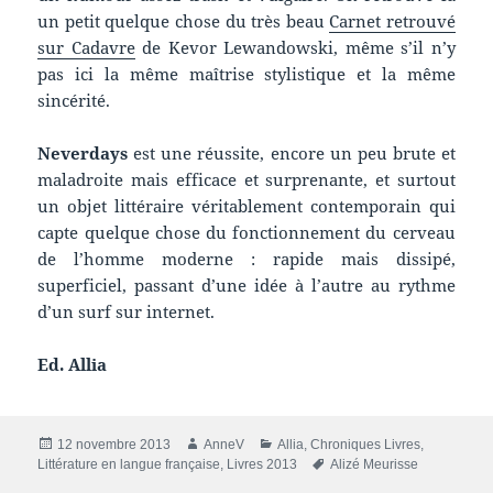
un petit quelque chose du très beau
Carnet retrouvé
sur Cadavre
de Kevor Lewandowski, même s’il n’y
pas ici la même maîtrise stylistique et la même
sincérité.
Neverdays
est une réussite, encore un peu brute et
maladroite mais efficace et surprenante, et surtout
un objet littéraire véritablement contemporain qui
capte quelque chose du fonctionnement du cerveau
de l’homme moderne : rapide mais dissipé,
superficiel, passant d’une idée à l’autre au rythme
d’un surf sur internet.
Ed. Allia
Publié
Auteur
Catégories
12 novembre 2013
AnneV
Allia
,
Chroniques Livres
,
le
Mots-
Littérature en langue française
,
Livres 2013
Alizé Meurisse
clés