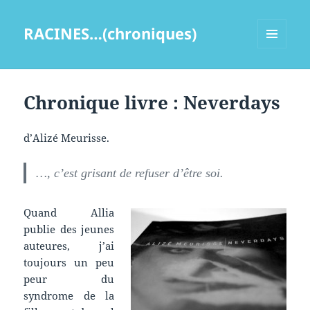
RACINES…(chroniques)
MENU
ET
WIDGETS
Chronique livre : Neverdays
d’Alizé Meurisse.
…, c’est grisant de refuser d’être soi.
Quand Allia
publie des jeunes
auteures, j’ai
toujours un peu
peur du
syndrome de la