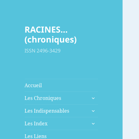
RACINES…
(chroniques)
ISSN 2496-3429
Accueil
ouvrir
Les Chroniques
le
ouvrir
sous-
Les Indispensables
le
menu
ouvrir
sous-
Les Index
le
menu
sous-
Les Liens