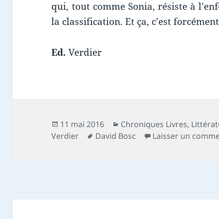
qui, tout comme Sonia, résiste à l’en
la classification. Et ça, c’est forcéme
Ed.
Verdier
Publié
Catégories
11 mai 2016
Chroniques Livres
,
Littéra
le
Mots-
Verdier
David Bosc
Laisser un comme
clés