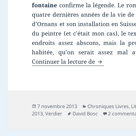
fontaine
confirme la légende. Le rom
quatre dernières années de la vie de
d’Ornans et son installation en Suiss
du peintre (et c’était mon cas), le t
endroits assez abscons, mais la pr
habitée, qu’on serait assez mal a
Chronique livr
Continuer la lecture de
Publié
Catégories
7 novembre 2013
Chroniques Livres
,
Li
le
Mots-
2013
,
Verdier
David Bosc
2 commenta
clés