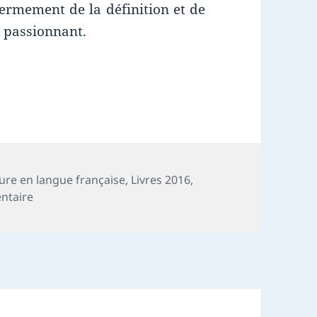
fermement de la définition et de
nt passionnant.
ture en langue française
,
Livres 2016
,
sur Chronique livre : Mourir et puis sauter sur son ch
ntaire