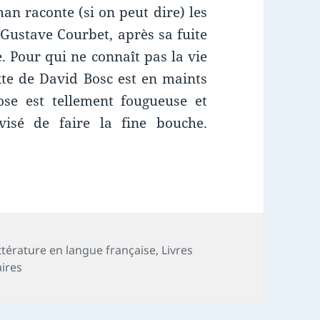
an raconte (si on peut dire) les
 Gustave Courbet, après sa fuite
e. Pour qui ne connaît pas la vie
exte de David Bosc est en maints
ose est tellement fougueuse et
visé de faire la fine bouche.
e : La claire fontaine
ttérature en langue française
,
Livres
sur Chronique livre : La claire fontaine
ires