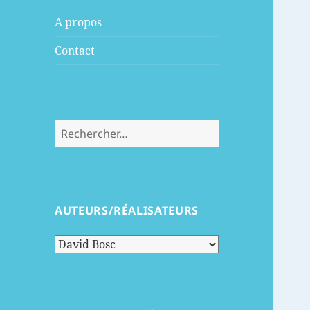
menu
A propos
Contact
Rechercher :
AUTEURS/RÉALISATEURS