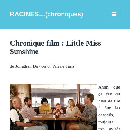
RACINES…(chroniques)
MENU
ET
WIDGETS
Chronique film : Little Miss
Sunshine
de Jonathan Dayton & Valerie Faris
Ahhh que
ça fait du
bien de rire
! Sur les
conseils,
toujours
très avisés