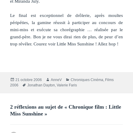
et Miranda July.
Le final est exceptionnel de drôlerie, après moultes
péripéties, la gamine réussit à participer au concours de
mini-miss et exécute sa chorégraphie … réalisée par le
grand-père. Bon je ne vous dirai rien de plus, de peur d’en
trop révéler. Courez voir Little Miss Sunshine ! Allez hop !
Publié
Auteur
Catégories
21 octobre 2006
AnneV
Chroniques Cinéma
,
Films
le
Mots-
2006
Jonathan Dayton
,
Valerie Faris
clés
2 réflexions au sujet de « Chronique film : Little
Miss Sunshine »