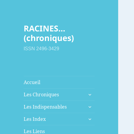
RACINES…
(chroniques)
ISSN 2496-3429
Accueil
ouvrir
Les Chroniques
le
ouvrir
sous-
Les Indispensables
le
menu
ouvrir
sous-
Les Index
le
menu
sous-
Les Liens