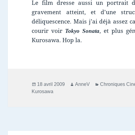
Le film dresse aussi un portrait d
gravement atteint, et d’une struc
déliquescence. Mais j’ai déjà assez ca
courir voir
, et plus gé
Tokyo Sonata
Kurosawa. Hop la.
Publié
Auteur
Catégories
18 avril 2009
AnneV
Chroniques Ci
le
Kurosawa