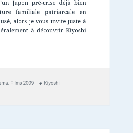
’un Japon pré-crise déjà bien
ture familiale patriarcale en
usé, alors je vous invite juste à
néralement à découvrir Kiyoshi
Mots-
néma
,
Films 2009
Kiyoshi
clés