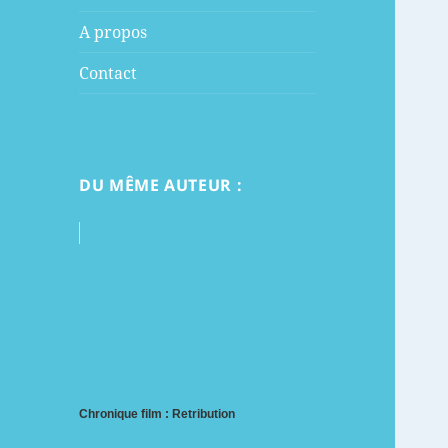
menu
A propos
Contact
DU MÊME AUTEUR :
Chronique film : Retribution