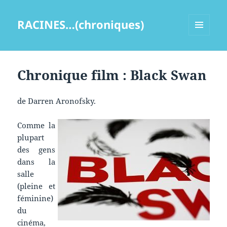
RACINES…(chroniques)
MENU
ET
WIDGETS
Chronique film : Black Swan
de Darren Aronofsky.
Comme la
plupart
des gens
dans la
salle
(pleine et
féminine)
du
cinéma,