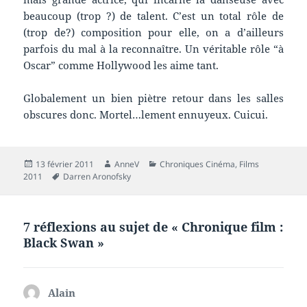
beaucoup (trop ?) de talent. C’est un total rôle de
(trop de?) composition pour elle, on a d’ailleurs
parfois du mal à la reconnaître. Un véritable rôle “à
Oscar” comme Hollywood les aime tant.
Globalement un bien piètre retour dans les salles
obscures donc. Mortel…lement ennuyeux. Cuicui.
Publié
Auteur
Catégories
13 février 2011
AnneV
Chroniques Cinéma
,
Films
le
Mots-
2011
Darren Aronofsky
clés
7 réflexions au sujet de « Chronique film :
Black Swan »
Alain
dit :