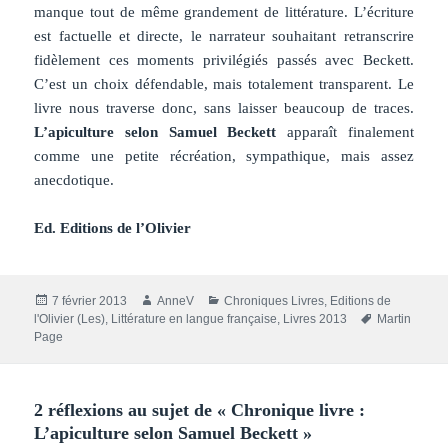
manque tout de même grandement de littérature. L’écriture
est factuelle et directe, le narrateur souhaitant retranscrire
fidèlement ces moments privilégiés passés avec Beckett.
C’est un choix défendable, mais totalement transparent. Le
livre nous traverse donc, sans laisser beaucoup de traces.
L’apiculture selon Samuel Beckett
apparaît finalement
comme une petite récréation, sympathique, mais assez
anecdotique.
Ed. Editions de l’Olivier
Publié
Auteur
Catégories
7 février 2013
AnneV
Chroniques Livres
,
Editions de
le
Mots-
l'Olivier (Les)
,
Littérature en langue française
,
Livres 2013
Martin
clés
Page
2 réflexions au sujet de « Chronique livre :
L’apiculture selon Samuel Beckett »