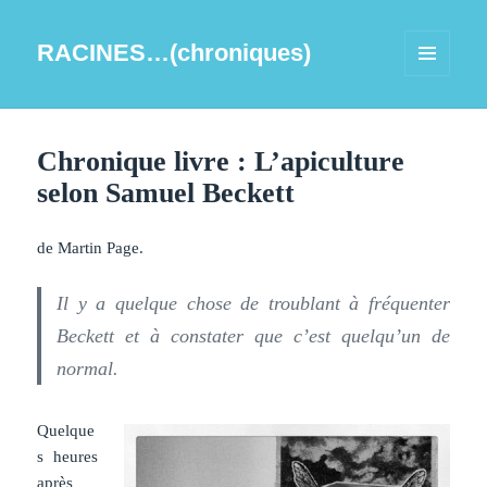
RACINES…(chroniques)
MENU
ET
WIDGETS
Chronique livre : L’apiculture
selon Samuel Beckett
de Martin Page.
Il y a quelque chose de troublant à fréquenter
Beckett et à constater que c’est quelqu’un de
normal.
Quelque
s heures
après