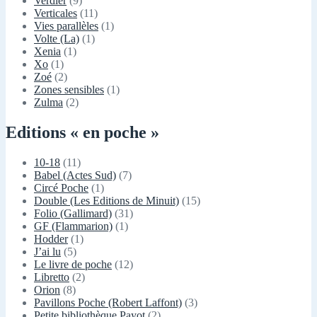
Verdier
(9)
Verticales
(11)
Vies parallèles
(1)
Volte (La)
(1)
Xenia
(1)
Xo
(1)
Zoé
(2)
Zones sensibles
(1)
Zulma
(2)
Editions « en poche »
10-18
(11)
Babel (Actes Sud)
(7)
Circé Poche
(1)
Double (Les Editions de Minuit)
(15)
Folio (Gallimard)
(31)
GF (Flammarion)
(1)
Hodder
(1)
J’ai lu
(5)
Le livre de poche
(12)
Libretto
(2)
Orion
(8)
Pavillons Poche (Robert Laffont)
(3)
Petite bibliothèque Payot
(2)