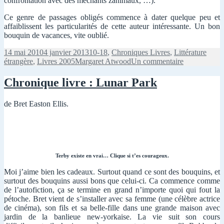
confrontation avec des méchants zanimaux, …).
Ce genre de passages obligés commence à dater quelque peu et
affaiblissent les particularités de cette auteur intéressante. Un bon
bouquin de vacances, vite oublié.
Publié
Catégories
14 mai 2010
4 janvier 2013
10-18
,
Chroniques Livres
,
Littérature
le
Mots-
sur
étrangère
,
Livres 2005
Margaret Atwood
Un commentaire
clés
Chronique
livre
Chronique livre : Lunar Park
:
Le
de Bret Easton Ellis.
dernier
homme
Terby existe en vrai… Clique si t’es courageux.
Moi j’aime bien les cadeaux. Surtout quand ce sont des bouquins, et
surtout des bouquins aussi bons que celui-ci. Ca commence comme
de l’autofiction, ça se termine en grand n’importe quoi qui fout la
pétoche. Bret vient de s’installer avec sa femme (une célèbre actrice
de cinéma), son fils et sa belle-fille dans une grande maison avec
jardin de la banlieue new-yorkaise. La vie suit son cours