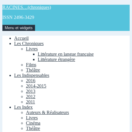
Aller
RACINES…(chroniques)
au
ISSN 2496-3429
contenu
Menu et widgets
Accueil
Les Chroniques
Livres
Littérature en langue française
Littérature étrangère
Films
Théâtre
Les Indispensables
2016
2014-2015
2013
2012
2011
Les Index
Auteurs & Réalisateurs
Livres
Cinéma
Théâtre