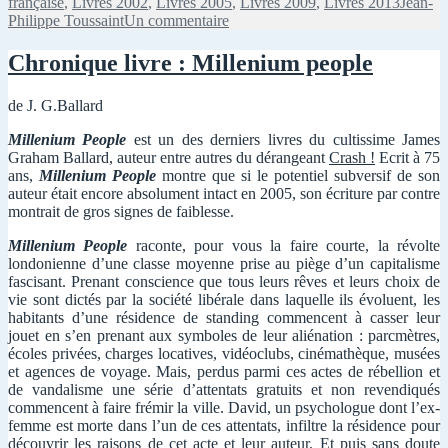
Mots-
française
,
Livres 2002
,
Livres 2005
,
Livres 2009
,
Livres 2013
Jean-
quadrilogie
sur
clés
Philippe Toussaint
Un commentaire
de
Chronique
Marie
livre
(Faire
Chronique livre : Millenium people
:
l’amour,
la
Fuir,
de J. G.Ballard
quadrilogie
La
de
vérité
Millenium People
est un des derniers livres du cultissime James
Marie
sur
Graham Ballard, auteur entre autres du dérangeant
Crash !
Ecrit à 75
(Faire
Marie,
ans,
Millenium People
montre que si le potentiel subversif de son
l’amour,
Nue)
auteur était encore absolument intact en 2005, son écriture par contre
Fuir,
montrait de gros signes de faiblesse.
La
vérité
Millenium People
raconte, pour vous la faire courte, la révolte
sur
londonienne d’une classe moyenne prise au piège d’un capitalisme
Marie,
fascisant. Prenant conscience que tous leurs rêves et leurs choix de
Nue)
vie sont dictés par la société libérale dans laquelle ils évoluent, les
habitants d’une résidence de standing commencent à casser leur
jouet en s’en prenant aux symboles de leur aliénation : parcmètres,
écoles privées, charges locatives, vidéoclubs, cinémathèque, musées
et agences de voyage. Mais, perdus parmi ces actes de rébellion et
de vandalisme une série d’attentats gratuits et non revendiqués
commencent à faire frémir la ville. David, un psychologue dont l’ex-
femme est morte dans l’un de ces attentats, infiltre la résidence pour
découvrir les raisons de cet acte et leur auteur. Et puis sans doute