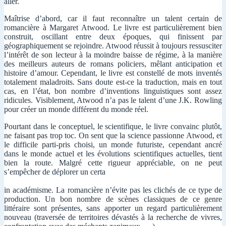
aller.
Maîtrise d’abord, car il faut reconnaître un talent certain de
romancière à Margaret Atwood. Le livre est particulièrement bien
construit, oscillant entre deux époques, qui finissent par
géographiquement se rejoindre. Atwood réussit à toujours ressusciter
l’intérêt de son lecteur à la moindre baisse de régime, à la manière
des meilleurs auteurs de romans policiers, mêlant anticipation et
histoire d’amour. Cependant, le livre est constellé de mots inventés
totalement maladroits. Sans doute est-ce la traduction, mais en tout
cas, en l’état, bon nombre d’inventions linguistiques sont assez
ridicules. Visiblement, Atwood n’a pas le talent d’une J.K. Rowling
pour créer un monde différent du monde réel.
Pourtant dans le conceptuel, le scientifique, le livre convainc plutôt,
ne faisant pas trop toc. On sent que la science passionne Atwood, et
le difficile parti-pris choisi, un monde futuriste, cependant ancré
dans le monde actuel et les évolutions scientifiques actuelles, tient
bien la route. Malgré cette rigueur appréciable, on ne peut
s’empêcher de déplorer un certa
in académisme. La romancière n’évite pas les clichés de ce type de
production. Un bon nombre de scènes classiques de ce genre
littéraire sont présentes, sans apporter un regard particulièrement
nouveau (traversée de territoires dévastés à la recherche de vivres,