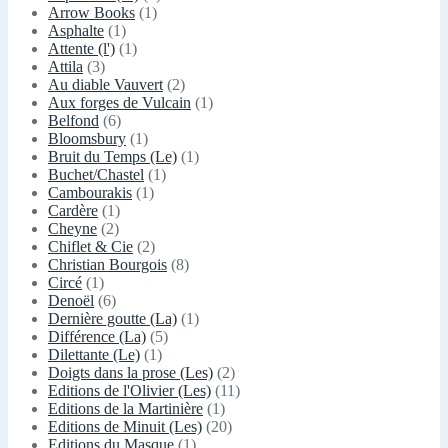
Arrow Books
(1)
Asphalte
(1)
Attente (l')
(1)
Attila
(3)
Au diable Vauvert
(2)
Aux forges de Vulcain
(1)
Belfond
(6)
Bloomsbury
(1)
Bruit du Temps (Le)
(1)
Buchet/Chastel
(1)
Cambourakis
(1)
Cardère
(1)
Cheyne
(2)
Chiflet & Cie
(2)
Christian Bourgois
(8)
Circé
(1)
Denoël
(6)
Dernière goutte (La)
(1)
Différence (La)
(5)
Dilettante (Le)
(1)
Doigts dans la prose (Les)
(2)
Editions de l'Olivier (Les)
(11)
Editions de la Martinière
(1)
Editions de Minuit (Les)
(20)
Editions du Masque
(1)