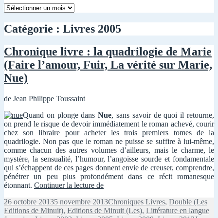
Mois
par
mois
Catégorie :
Livres 2005
Chronique livre : la quadrilogie de Marie
(Faire l’amour, Fuir, La vérité sur Marie,
Nue)
de Jean Philippe Toussaint
Quand on plonge dans
Nue
, sans savoir de quoi il retourne,
on prend le risque de devoir immédiatement le roman achevé, courir
chez son libraire pour acheter les trois premiers tomes de la
quadrilogie. Non pas que le roman ne puisse se suffire à lui-même,
comme chacun des autres volumes d’ailleurs, mais le charme, le
mystère, la sensualité, l’humour, l’angoisse sourde et fondamentale
qui s’échappent de ces pages donnent envie de creuser, comprendre,
pénétrer un peu plus profondément dans ce récit romanesque
Chronique
étonnant.
Continuer la lecture de
livre
Publié
Catégories
26 octobre 2013
5 novembre 2013
Chroniques Livres
,
Double (Les
:
le
Editions de Minuit)
,
Editions de Minuit (Les)
,
Littérature en langue
la