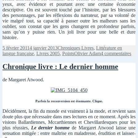
yeux, avec évidence et pourtant avec une certaine économie
descriptive. On est souvent touché par l’histoire, par les blessures
des personnages, par les réflexions du narrateur, par sa volonté de
vie malgré tout, sa capacité à passer outre les malheurs sans les
oublier, son constat que les gens changent en profondeur parfois,
sans qu’on y puisse rien. Un joli livre pour une belle et dure
histoire.
Publié
Catégories
5 février 2011
4 janvier 2013
Chroniques Livres
,
Littérature en
le
Mots-
sur
langue française
,
Livres 2005
,
Points
Olivier Adam
4 commentaires
clés
Chr
livr
Chronique livre : Le dernier homme
:
Fal
de Margaret Atwood.
Parfois la reconversion est étonnante. Clique.
Décidément, la fin du monde est vraiment à la mode, et revient sans
doute plus que nécessaire dans mes lectures en ce moment. Après les
visions Ballardiennes, Mccarthiennes et Chevillardesques pour les
plus réussies,
Le dernier homme
de Margaret Atwood laisse une
sensation mitigée : entre maîtrise en maladresse, érudition et laisser-