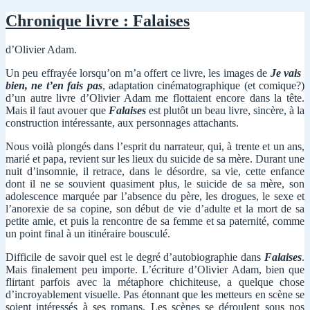
clés
Chroni
livre
Chronique livre : Falaises
:
Millen
d’Olivier Adam.
people
Un peu effrayée lorsqu’on m’a offert ce livre, les images de
Je vais
bien, ne t’en fais pas
, adaptation cinématographique (et comique?)
d’un autre livre d’Olivier Adam me flottaient encore dans la tête.
Mais il faut avouer que
Falaises
est plutôt un beau livre, sincère, à la
construction intéressante, aux personnages attachants.
Nous voilà plongés dans l’esprit du narrateur, qui, à trente et un ans,
marié et papa, revient sur les lieux du suicide de sa mère. Durant une
nuit d’insomnie, il retrace, dans le désordre, sa vie, cette enfance
dont il ne se souvient quasiment plus, le suicide de sa mère, son
adolescence marquée par l’absence du père, les drogues, le sexe et
l’anorexie de sa copine, son début de vie d’adulte et la mort de sa
petite amie, et puis la rencontre de sa femme et sa paternité, comme
un point final à un itinéraire bousculé.
Difficile de savoir quel est le degré d’autobiographie dans
Falaises
.
Mais finalement peu importe. L’écriture d’Olivier Adam, bien que
flirtant parfois avec la métaphore chichiteuse, a quelque chose
d’incroyablement visuelle. Pas étonnant que les metteurs en scène se
soient intéressés à ses romans. Les scènes se déroulent sous nos