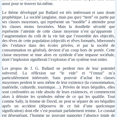
aussi pour se trouver lui-même.
Le thème développé par Ballard est très intéressant et sans doute
prophétique. La société (anglaise, mais pas que) “tient” en partie par
ses classes moyennes, qui représente un “modèle” à atteindre pour
les classes moins favorisées. Mais la douillette sécurité que
représente l’atteinte de cette classe moyenne n’est qu’apparente :
l’augmentation du coût de la vie fait que l’ensemble des objectifs,
des rêves de cette population (objectifs et rêves formatés, biberonnés
dès l’enfance dans des écoles privées, et par la société de
consommation en général), devient d’un coup hors de portée. Cette
classe moyenne se mue alors en symbole d’une impasse sociétale,
dont l’implosion signifierait l’explosion d’un système tout entier.
Les propos de J. G. Ballard ne perdent rien de leur potentiel
subversif. La réflexion sur “le vide” et “l’ennui” m’a
particulièrement intéressée. Sans pouvoir d’achat les classes
moyennes perdent le sens même de leur existence (la consommation,
matérielle, culturelle, touristique…). Privées de leurs béquilles, elles
sont confrontées au vide absolu de leurs existences, et commencent
alors à détruire les symboles même de ce qui les qualifie. Tout
comme Sally, la femme de David, ne peut se séparer de ses béquilles
après un accident (dépourvu de ce fait d’une quelconque
signification) dont elle s’est pourtant parfaitement remise. Le constat
est désespérant, l’homme ne pouvant supporter l’absence totale de