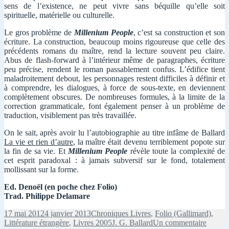
sens de l’existence, ne peut vivre sans béquille qu’elle soit
spirituelle, matérielle ou culturelle.
Le gros problème de
Millenium People
, c’est sa construction et son
écriture. La construction, beaucoup moins rigoureuse que celle des
précédents romans du maître, rend la lecture souvent peu claire.
Abus de flash-forward à l’intérieur même de paragraphes, écriture
peu précise, rendent le roman passablement confus. L’édifice tient
maladroitement debout, les personnages restent difficiles à définir et
à comprendre, les dialogues, à force de sous-texte, en deviennent
complètement obscures. De nombreuses formules, à la limite de la
correction grammaticale, font également penser à un problème de
traduction, visiblement pas très travaillée.
On le sait, après avoir lu l’autobiographie au titre infâme de Ballard
La vie et rien d’autre
, la maître était devenu terriblement popote sur
la fin de sa vie. Et
Millenium People
révèle toute la complexité de
cet esprit paradoxal : à jamais subversif sur le fond, totalement
mollissant sur la forme.
Ed. Denoël (en poche chez Folio)
Trad. Philippe Delamare
Publié
Catégories
17 mai 2012
4 janvier 2013
Chroniques Livres
,
Folio (Gallimard)
,
le
Mots-
sur
Littérature étrangère
,
Livres 2005
J. G. Ballard
Un commentaire