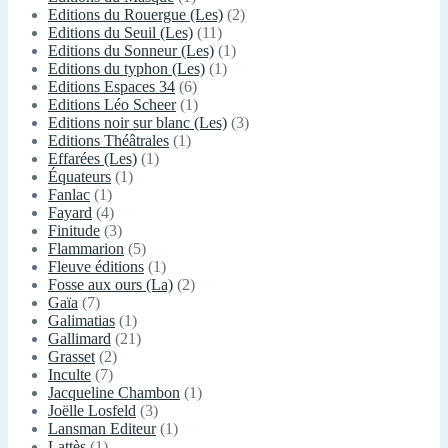
Editions du Rouergue (Les)
(2)
Editions du Seuil (Les)
(11)
Editions du Sonneur (Les)
(1)
Editions du typhon (Les)
(1)
Editions Espaces 34
(6)
Editions Léo Scheer
(1)
Editions noir sur blanc (Les)
(3)
Editions Théâtrales
(1)
Effarées (Les)
(1)
Équateurs
(1)
Fanlac
(1)
Fayard
(4)
Finitude
(3)
Flammarion
(5)
Fleuve éditions
(1)
Fosse aux ours (La)
(2)
Gaïa
(7)
Galimatias
(1)
Gallimard
(21)
Grasset
(2)
Inculte
(7)
Jacqueline Chambon
(1)
Joëlle Losfeld
(3)
Lansman Editeur
(1)
Lattès
(1)