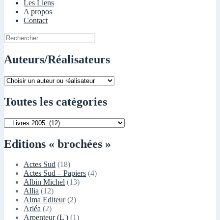
Les Liens
A propos
Contact
Rechercher :
Auteurs/Réalisateurs
Toutes les catégories
Toutes
les
catégories
Editions « brochées »
Actes Sud
(18)
Actes Sud – Papiers
(4)
Albin Michel
(13)
Allia
(12)
Alma Editeur
(2)
Arléa
(2)
Arpenteur (L')
(1)