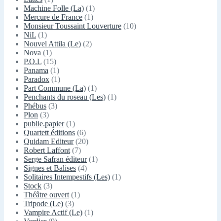
Machine Folle (La)
(1)
Mercure de France
(1)
Monsieur Toussaint Louverture
(10)
NiL
(1)
Nouvel Attila (Le)
(2)
Nova
(1)
P.O.L
(15)
Panama
(1)
Paradox
(1)
Part Commune (La)
(1)
Penchants du roseau (Les)
(1)
Phébus
(3)
Plon
(3)
publie.papier
(1)
Quartett éditions
(6)
Quidam Editeur
(20)
Robert Laffont
(7)
Serge Safran éditeur
(1)
Signes et Balises
(4)
Solitaires Intempestifs (Les)
(1)
Stock
(3)
Théâtre ouvert
(1)
Tripode (Le)
(3)
Vampire Actif (Le)
(1)