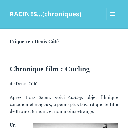
RACINES…(chroniques)
MENU
ET
WIDGETS
Étiquette :
Denis Côté
Chronique film : Curling
de Denis Côté.
Après
Hors Satan
, voici
, objet filmique
Curling
canadien et neigeux, à peine plus bavard que le film
de Bruno Dumont, et non moins étrange.
Un