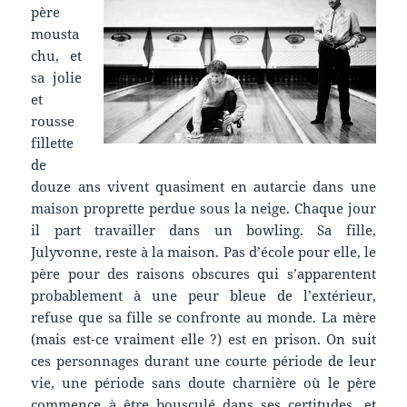
père
mousta
chu, et
sa jolie
et
rousse
fillette
de
douze ans vivent quasiment en autarcie dans une
maison proprette perdue sous la neige. Chaque jour
il part travailler dans un bowling. Sa fille,
Julyvonne, reste à la maison. Pas d’école pour elle, le
père pour des raisons obscures qui s’apparentent
probablement à une peur bleue de l’extérieur,
refuse que sa fille se confronte au monde. La mère
(mais est-ce vraiment elle ?) est en prison. On suit
ces personnages durant une courte période de leur
vie, une période sans doute charnière où le père
commence à être bousculé dans ses certitudes, et