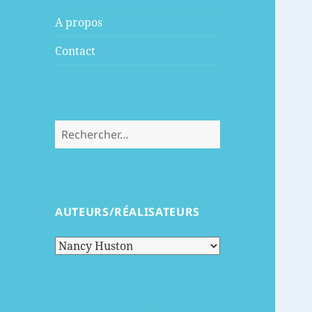
menu
A propos
Contact
Rechercher :
AUTEURS/RÉALISATEURS