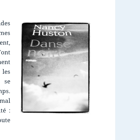
ndes
mmes
ent,
’ont
ent
 les
 se
mps.
mal
té :
oute
ue livre : Danse noire