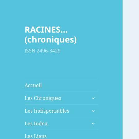
RACINES…
(chroniques)
ISSN 2496-3429
Accueil
ouvrir
Les Chroniques
le
ouvrir
sous-
Les Indispensables
le
menu
ouvrir
sous-
Les Index
le
menu
sous-
Les Liens