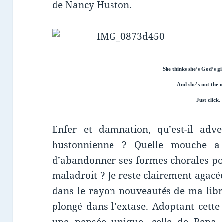
de Nancy Huston.
She thinks she’s God’s g
And she’s not the 
Just click.
Enfer et damnation, qu’est-il adv
hustonnienne ? Quelle mouche a
d’abandonner ses formes chorales po
maladroit ? Je reste clairement agacé
dans le rayon nouveautés de ma libr
plongé dans l’extase. Adoptant cette
une pensée unique, celle de Rena G