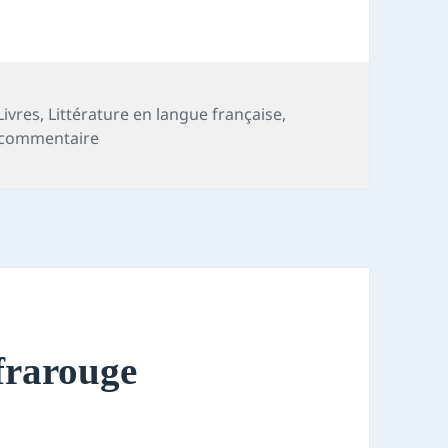
Livres
,
Littérature en langue française
,
sur Chronique livre : Danse noire
 commentaire
nfrarouge