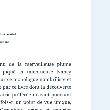
ift to mankind.
only one.
enu de la merveilleuse plume
 piqué la talentueuse Nancy
ur ce monologue nombriliste et
e par ce livre dont la découverte
airie préférée m’avait pourtant
 fois-ci un point de vue unique,
reenblatt, artiste et reporter