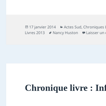
Publié
Catégories
17 janvier 2014
Actes Sud
,
Chroniques 
le
Mots-
Livres 2013
Nancy Huston
Laisser un
clés
Chronique livre : I