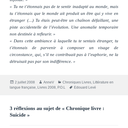
« Tu ne t’étonnais pas de te sentir inadapté au monde, mais
tu t’étonnais que le monde ait produit un être qui y vive en
étranger (…) Tu étais peut-être un chaînon défaillant, une
piste accidentelle de l’évolution. Une anomalie temporaire
non destinée à refleurir. »
« Dans cette ambiance à laquelle tu te sentais étranger, tu
t’étonnais de parvenir à composer un visage de
circonstance, qui, s’il ne contribuait pas à l’euphorie, ne la
détruisait pas par son indifférence. »
Publié
Auteur
Catégories
2 juillet 2008
AnneV
Chroniques Livres
,
Littérature en
le
Mots-
langue française
,
Livres 2008
,
P.O.L
Edouard Levé
clés
3 réflexions au sujet de « Chronique livre :
Suicide »