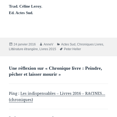
Trad. Céline Leroy.
Ed. Actes Sud.
Publié
Auteur
Catégories
24 janvier 2016
AnneV
Actes Sud
,
Chroniques Livres
,
le
Mots-
Littérature étrangère
,
Livres 2015
Peter Heller
clés
Une réflexion sur « Chronique livre : Peindre,
pêcher et laisser mourir »
Ping :
Les indispensables – Livres 2016 – RACINES…
(chroniques)