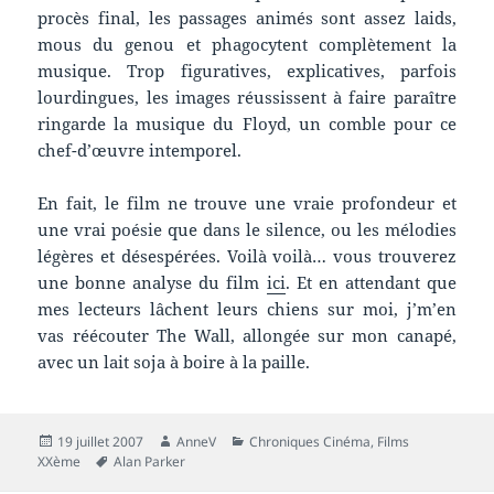
procès final, les passages animés sont assez laids,
mous du genou et phagocytent complètement la
musique. Trop figuratives, explicatives, parfois
lourdingues, les images réussissent à faire paraître
ringarde la musique du Floyd, un comble pour ce
chef-d’œuvre intemporel.
En fait, le film ne trouve une vraie profondeur et
une vrai poésie que dans le silence, ou les mélodies
légères et désespérées. Voilà voilà… vous trouverez
une bonne analyse du film
ici
. Et en attendant que
mes lecteurs lâchent leurs chiens sur moi, j’m’en
vas réécouter The Wall, allongée sur mon canapé,
avec un lait soja à boire à la paille.
Publié
Auteur
Catégories
19 juillet 2007
AnneV
Chroniques Cinéma
,
Films
le
Mots-
XXème
Alan Parker
clés