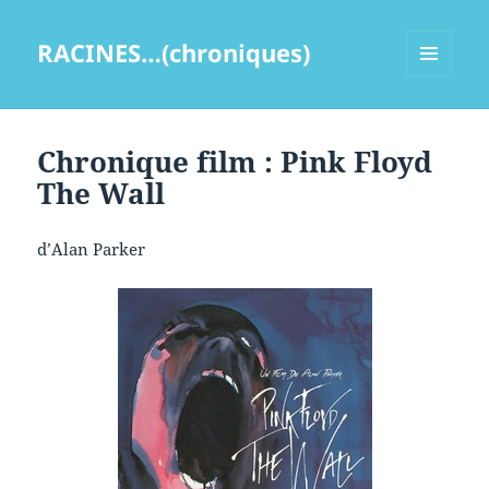
RACINES…(chroniques)
MENU
ET
WIDGETS
Chronique film : Pink Floyd
The Wall
d’Alan Parker