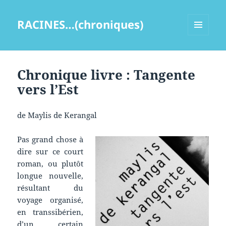
RACINES…(chroniques)
MENU
ET
WIDGETS
Chronique livre : Tangente
vers l’Est
de Maylis de Kerangal
Pas grand chose à
dire sur ce court
roman, ou plutôt
longue nouvelle,
résultant du
voyage organisé,
en transsibérien,
d’un certain