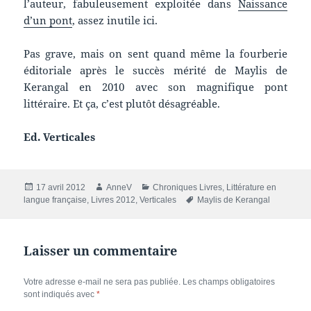
l’auteur, fabuleusement exploitée dans
Naissance
d’un pont
, assez inutile ici.
Pas grave, mais on sent quand même la fourberie
éditoriale après le succès mérité de Maylis de
Kerangal en 2010 avec son magnifique pont
littéraire. Et ça, c’est plutôt désagréable.
Ed. Verticales
Publié
Auteur
Catégories
17 avril 2012
AnneV
Chroniques Livres
,
Littérature en
le
Mots-
langue française
,
Livres 2012
,
Verticales
Maylis de Kerangal
clés
Laisser un commentaire
Votre adresse e-mail ne sera pas publiée.
Les champs obligatoires
sont indiqués avec
*