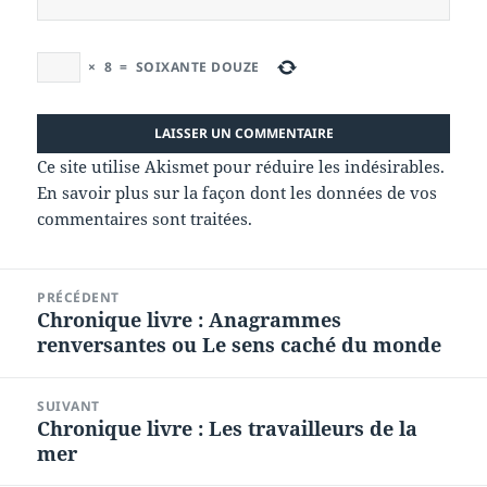
×
8
=
SOIXANTE DOUZE
Ce site utilise Akismet pour réduire les indésirables.
En savoir plus sur la façon dont les données de vos
commentaires sont traitées
.
Navigation
PRÉCÉDENT
de
Chronique livre : Anagrammes
Article
l’article
renversantes ou Le sens caché du monde
précédent :
SUIVANT
Chronique livre : Les travailleurs de la
Article
mer
suivant :